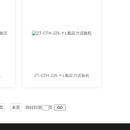
50L凝凝土冻融试验仪
ZT-CTH-225-Y-L氨应力试验机
页
末页
跳转到第
页