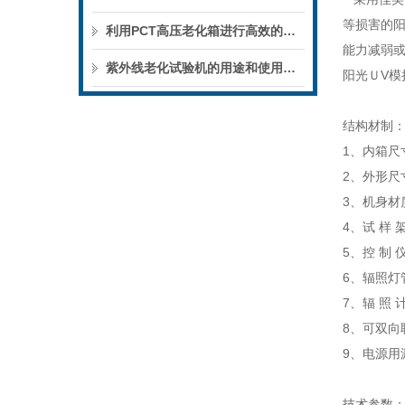
等损害的阳
利用PCT高压老化箱进行高效的老化测试
能力减弱
紫外线老化试验机的用途和使用方法
阳光ＵV
结构材制
1、内箱尺寸
2、外形尺寸
3、机身材质
4、试 样
5、控 制
6、辐照灯管
7、辐 照 
8、可双向
9、电源用
技术参数