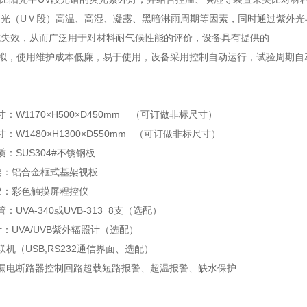
光（UＶ段）高温、高湿、
凝露、黑暗淋雨周期等因素，同时通过紫外光
或失效，从而广泛用于对材料耐气候性能的评价，设备具有提供的
模拟，使用维护成本低廉，易于使用，设备采用控制自动运行，试验周期自
：
：W1170×H500×D450mm （可订做非标尺寸）
：W1480×H1300×D550mm （可订做非标尺寸）
：SUS304#不锈钢板.
 架：铝合金框式基架视板
 仪：彩色触摸屏程控仪
：UVA-340或UVB-313 8支（选配）
计：UVA/UVB紫外辐照计（选配）
联机（USB,RS232通信界面、选配）
漏电断路器控制回路超载短路报警、超温报警、缺水保护
：