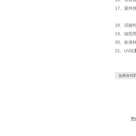
17、紫外
UVB-
18、试验时
19、辐照黑
20、标准样
21、UV抗
如果你对
您