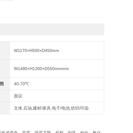
W1170×H500×D450mm
）
W1480×H1300×D550mmmm
）
围
40-70℃
面议
文体,石油,建材/家具,电子/电池,纺织/印染
料造
成变色、亮度、强度下降、开裂、剥落、粉化、氧化