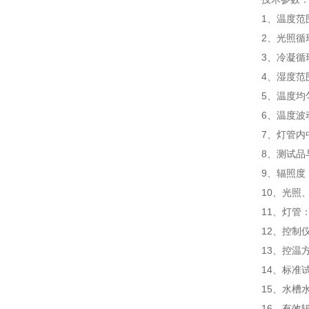
1、温度范围
2、光照循环
3、冷凝循环
4、湿度范
5、温度均
6、温度波动
7、灯管内
8、测试品
9、辐照度：
10、光照
11、灯管：L
12、控制
13、控温方
14、标准
15、水槽
16、有效辐