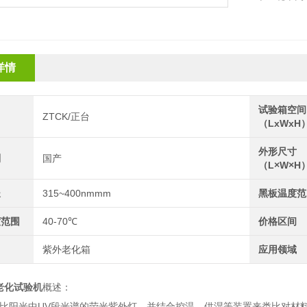
详情
试验箱空间
ZTCK/正台
（LxWxH
外形尺寸
别
国产
（L×W×H
长
315~400nmmm
黑板温度范
度范围
40-70℃
价格区间
紫外老化箱
应用领域
老化试验机
概述：
比阳光中UV段光谱的荧光紫外灯，并结合控温、供湿等装置来类比对材