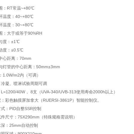
：RT常温~+80℃
温度：40~+80℃
温度：30~+80℃
围：大于或等于90%RH
匀度：±1℃
度：±0.5℃
中心距离：70mm
与灯管的中心距离：50mm±3mm
1.0W/m2内（可调）
、冷凝、喷淋试验周期可调
=1200/40W， 8支（UVA-340/UVB-313使用寿命2000h以上）
仪：彩色触摸屏加拿大（RUERSI-3861P）智能控制仪。
式：PID自整SSR控制
试件尺寸：75X290mm（特殊规格需说明）
水深：25mm自动控制
照区域：900X210mm