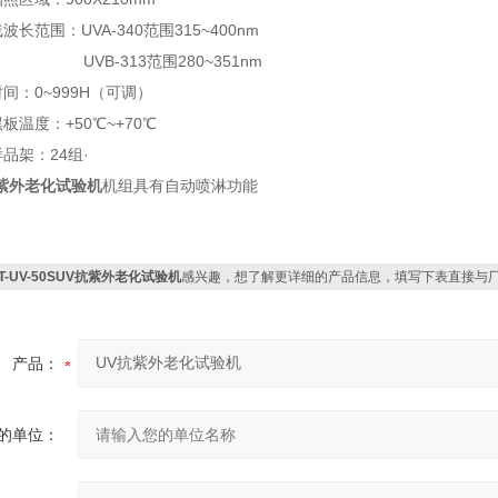
线波长范围：
UVA-340范围315~400nm
313范围280~351nm
间：0~999H（可调）
板温度：+50℃~+70℃
品架：24组·
紫外老化试验机
机组具有自动喷淋功能
ZT-UV-50SUV抗紫外老化试验机
感兴趣，想了解更详细的产品信息，填写下表直接与
产品：
的单位：