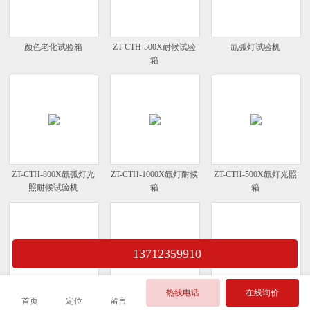
颜色老化试验箱
ZT-CTH-500X耐候试验
氙弧灯试验机
箱
ZT-CTH-800X氙弧灯光
ZT-CTH-1000X氙灯耐候
ZT-CTH-500X氙灯光照
照耐候试验机
箱
箱
13712359910
热线电话
在线询价
首页
定位
留言
ZT-CTH-200X氙灯老化
ZT-CTH-150X氙灯实验
人工耐候箱