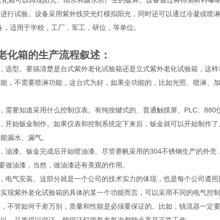
化箱可以再现阳光、雨水和露水所产生的破坏。设备通过将待测材料曝晒
来进行试验。设备采用紫外线荧光灯模拟阳光，同时还可以通过冷凝或喷
备，适用于学校，工厂，军工，研位，等单位。
老化箱的生产流程叙述：
，选型。要搞清楚是台式紫外老化试验箱还是立式紫外老化试验箱，这样
性能，不需要喷淋功能，这台式为好，如果全功能的，比如光照、喷淋、
需要知道采用什么控制仪表。有纯按键式的、普通触摸屏、PLC、880
，开始钣金制作。如果仪表和控制系统定下来后，钣金就可以开始制作了
不能漏水、漏气。
油漆。钣金完成后开始喷油漆。尽管赛帆采用的304不锈钢生产的外壳，
是要做油漆，当然，做油漆还有美观的作用。
，电气安装。这部分就是一个公司的技术实力的体现，也是每个公司遵照
就实现紫外老化试验箱的具体的某一个功能而言，可以采用不同的电气控
是，不管如何千差万别，质量和性能是必须要保证的。比如，镇流器一定要