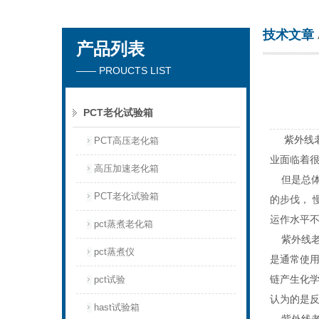
技术文章
产品列表
东莞市正台测试仪器有限公司
—— PROUCTS LIST
PCT老化试验箱
紫外线
PCT高压老化箱
业面临着
高压加速老化箱
但是总体
PCT老化试验箱
的步伐， 
运作水平
pct蒸煮老化箱
紫外线老化
pct蒸煮仪
是通常使用
链产生化
pct试验
认为的是
hast试验箱