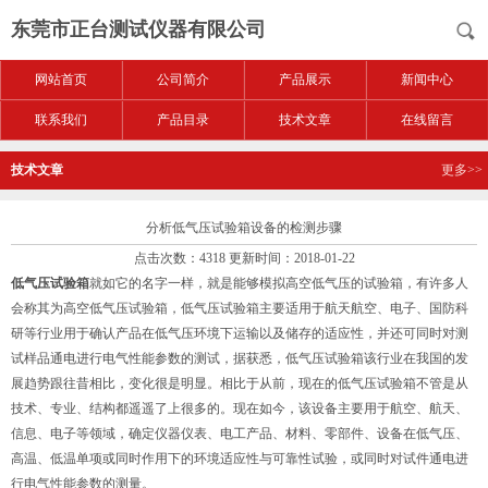
东莞市正台测试仪器有限公司
网站首页
公司简介
产品展示
新闻中心
联系我们
产品目录
技术文章
在线留言
技术文章
更多>>
分析低气压试验箱设备的检测步骤
点击次数：4318 更新时间：2018-01-22
低气压试验箱
就如它的名字一样，就是能够模拟高空低气压的试验箱，有许多人
会称其为高空低气压试验箱，低气压试验箱主要适用于航天航空、电子、国防科
研等行业用于确认产品在低气压环境下运输以及储存的适应性，并还可同时对测
试样品通电进行电气性能参数的测试，据获悉，低气压试验箱该行业在我国的发
展趋势跟往昔相比，变化很是明显。相比于从前，现在的低气压试验箱不管是从
技术、专业、结构都遥遥了上很多的。现在如今，该设备主要用于航空、航天、
信息、电子等领域，确定仪器仪表、电工产品、材料、零部件、设备在低气压、
高温、低温单项或同时作用下的环境适应性与可靠性试验，或同时对试件通电进
行电气性能参数的测量。