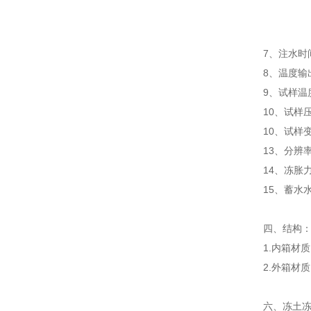
+20
+20
7、注水时
8、温度输
9、试样温
10、试样
10、试样
13、
分辨率
14、冻胀
15、蓄水
四、
结构
1.内箱材质
2.外箱材
六、
冻土