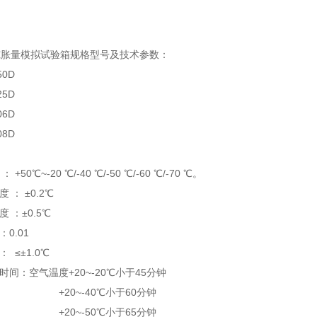
冻胀量
模拟试验箱
规格型号及技术参数：
50D
CTH-225D
06D
08D
 +50℃~-20 ℃/-40 ℃/-50 ℃/-60 ℃/-70 ℃。
度 ： ±0.2℃
度 ：±0.5℃
：0.01
度偏差： ≤±1.0℃
时间：空气温度+20~-20℃小于45分钟
~-40℃小于60分钟
~-50℃小于65分钟