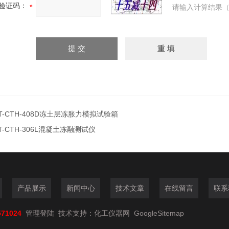
验证码：
请输入计算结果（
T-CTH-408D冻土层冻胀力模拟试验箱
T-CTH-306L混凝土冻融测试仪
产品展示
新闻中心
技术文章
在线留言
联系
571024
管理登陆
技术支持：
化工仪器网
GoogleSitemap