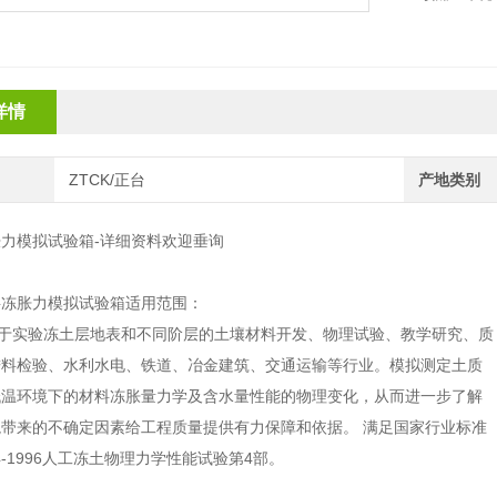
步了解其冻
据。
详情
ZTCK/正台
产地类别
胀力模拟试验箱
-详细资料欢迎垂询
层冻胀力模拟试验箱
适用范围：
于实验冻土层地表和不同阶层的土壤材料开发、物理试验、教学研究、质
进料检验、水利水电、铁道、冶金建筑、交通运输等行业。模拟测定土质
低温环境下的材料冻胀量力学及含水量性能的物理变化，从而进一步了解
境带来的不确定因素给工程质量提供有力保障和依据
。
满足国家行业标准
-1996
人工冻土物理力学性能试验第
4
部
。