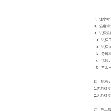
+20
+20
7、注水时
8、温度输
9、试样温
10、试样
10、试样
13、
分辨率
14、冻胀
15、蓄水
四、
结构
1.内箱材质
2.外箱材
六、
冻土