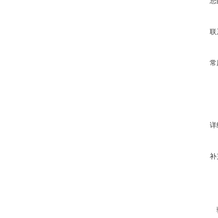
您
联
常
详
补