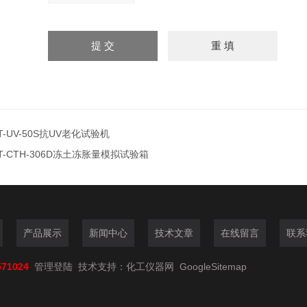
T-UV-50S抗UV老化试验机
T-CTH-306D冻土冻胀量模拟试验箱
产品展示
新闻中心
技术文章
在线留言
联系
571024
管理登陆
技术支持：
化工仪器网
GoogleSitemap