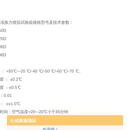
层冻胀力模拟试验箱
规格型号及技术参数：
150D
CTH-225D
06D
08D
 +50℃~-20 ℃/-40 ℃/-50 ℃/-60 ℃/-70 ℃。
度 ： ±0.2℃
度 ：±0.5℃
：0.01
度偏差： ≤±1.0℃
时间：空气温度+20~-20℃小于45分钟
~-40℃小于60分钟
~-50℃小于65分钟
欢迎您！