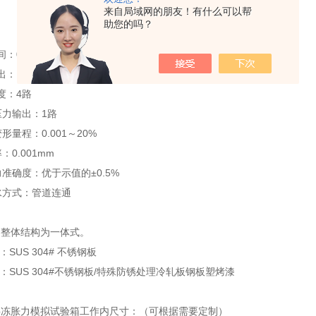
来自局域网的朋友！有什么可以帮
~-60℃小于75分钟
助您的吗？
~-70℃小于85分
钟
间
：
0～99h59min
出：1路
度：4路
压力输出：1路
变形量程：
0.001
～20
%
：0.0
0
1mm
力准确度：优于示值的±0.5%
水方式：管道连通
：整体结构为一体式。
：SUS 304# 不锈钢板
质：SUS 304#不锈钢板/特殊防锈处理冷轧板钢板塑烤漆
层冻胀力模拟试验箱
工作内尺寸：（可根据需要定制）