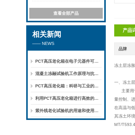
查看全部产品
产品
相关新闻
—— NEWS
品牌
PCT高压老化箱在电子元器件可靠性测试中的重要作用，你真的了解吗？深度解析！
冻土层冻
混凝土冻融试验机工作原理与抗冻性测试标准全解析
一、
冻土
PCT高压老化箱：科研与工业的得力助手
主要用
利用PCT高压老化箱进行高效的老化测试
量控制、
在高温与
紫外线老化试验机的用途和使用方法
其冻土环
MT/T593.4