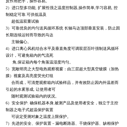
反作用把手，操作容易。
2）进口型多功能, 扩展性强之温度控制器,操作简单,学习容易, 控
制稳定可靠.可供低温及
超低温双重试验
3）可靠优良的均匀送风循环系统 长轴马达顶部垂直安装，防止因
长期连续运转而导致的马达
主轴偏心。
4）进口离心风机结合水平及垂直角度可调双层百叶强制送风循环
设计，可避免箱内的气流死
角,保证箱内每个角落温湿度均匀。
5）宽敞明亮之大型电热观察视窗：由三层超大型真空镀膜（加热
膜）视窗及高亮度荧光灯组
合而成，可清楚观察箱内试验样品，并有效防止因内外温差而
引起
的水雾形成, 让使用者可
随时观测试验箱内的状况。
6）安全保护. 确保机器本身,被测产品及使用者安全，独立于主控
制器之电子式超温保护装置
可设定受测对象之温度上限保护。
7）先进的安全、保护装置－漏电断路器、干烧保护器、缺相保护