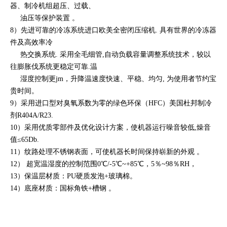
器、制冷机组超压、过载、
油压等保护装置 。
8）先进可靠的冷冻系统进口欧美全密闭压缩机. 具有世界的冷冻器
件及高效率冷
热交换系统. 采用全毛细管,自动负载容量调整系统技术，较
以
往膨胀伐系统更稳定可靠.温
湿度控制更jm，升降温速度快速、平稳、均
匀, 为使用者节约宝
贵时间。
9）采用进口型对臭氧系数为零的绿色环保（HFC）美国杜邦制冷
剂R404A/R23.
10）采用优质零部件及优化设计方案，使机器运行噪音较低,燥音
值≤65Db.
11）纹路处理不锈钢表面，可使机器长时间保持崭新的外观 。
12） 超宽温湿度的控制范围0℃/
-5℃~+85℃，5％~98％RH，
13）保温层材质：PU硬质发泡+玻璃棉。
14）底座材质：国标角铁+槽钢 。