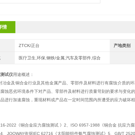
详情
ZTCK/正台
产地类别
域
医疗卫生,环保,钢铁/金属,汽车及零部件,综合
熏测试仪
用途概述：
对冶金及铜合金行业及其他金属产品、零部件及材料进行有腐蚀介质的环
有腐蚀恶劣环境条件下对产品、零部件及材料进行质量苛刻的要求
与变化
产品进行加速腐蚀，重现材料或产品在一定时间范围内所遭受的应力破坏
0916-2022《铜合金应力腐蚀测试 》2、ISO 6957-1988《铜合金 抗应
、JOOWAY依据IEC 62716《太阳能组件氨气腐蚀测试》5、GB/T 25