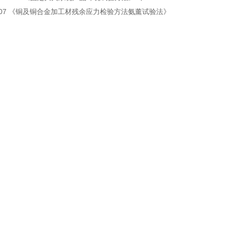
.2-2007 《铜及铜合金加工材残余应力检验方法氨薰试验法》