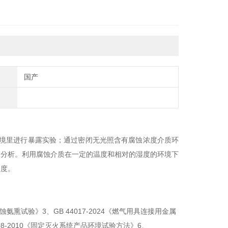
国产
境里进行
暴露实验；通过密闭无光照含有腐蚀浓度介质环
的分析。
利用腐蚀介质在一定的温度和相对的湿度的环境下
程度
。
力腐蚀氨熏试验》3、GB 44017-2024《燃气用具连接用金属
208-2010《固定灭火系统产品环境试验方法》6、