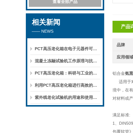
查看全部产品
相关新闻
产品
—— NEWS
品牌
PCT高压老化箱在电子元器件可靠性测试中的重要作用，你真的了解吗？深度解析！
应用领
混凝土冻融试验机工作原理与抗冻性测试标准全解析
PCT高压老化箱：科研与工业的得力助手
铝合金
氨
适用于
利用PCT高压老化箱进行高效的老化测试
境中，在
紫外线老化试验机的用途和使用方法
对材料或
满足标准:
1、DIN5
包覆软管》4