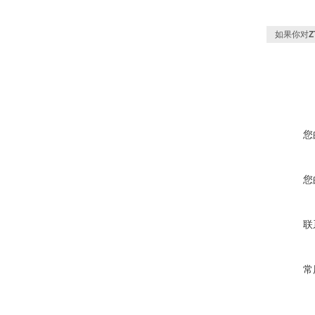
如果你对
Z
您
您
联
常