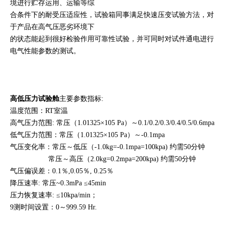
境
进行贮存运用、运输等综
合条件下的耐受压适应性，试验箱同事满足快速压变试验方
法，对
于
产品在高气压恶劣环境下
的状态能起到很好
检验作用可靠性试
验，并可
同时对试件通电进行
电气性能参数的测试。
高低压力试验舱
主要参数指标:
温度范围：RT室温
高气压力范围: 常压（1.01325×105 Pa）～0.1/0.2/0.3/0.4/0.5/0.6mpa
低气压力范围：常压（1.01325×105 Pa）～-0.1mpa
气压变化率：常压～低压（-1.0kg=-0.1mpa=100kpa) 约需50分钟
常压～高压（2.0kg=0.2mpa=200kpa) 约需50分钟
气压偏误差：0.1％,0.05％, 0.25％
降压速率: 常压~0.3mPa ≤45min
压力恢复速率: ≤10kpa/min；
9测时间设置：0～999.59 Hr.