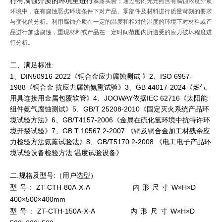
行有腐蚀介质的环境里进行
暴露实验；通过
密闭无光照含有腐蚀浓度介质
环境中，在有腐蚀恶劣环境条件下对产品、零部件及材料进行质量苛刻的要求
与变化的分析。利用腐蚀介质在一定的温度和相对的湿度的环境下对材料或产
品进行加速腐蚀，重现材料或产品在一定时间范围内所遭受的应力破坏程度进
行分析。
二、满足标准:
1、DIN50916-2022《铜合金应力腐蚀测试 》2、ISO 6957-
1988《铜合金 抗应力腐蚀氨熏试验》3、GB 44017-2024《燃气
用具连接用金属包覆软管》4、JOOWAY依据IEC 62716《太阳能
组件氨气腐蚀测试》5、GB/T 25208-2010《固定灭火系统产品环
境试验方法》6、GB/T4157-2006《金属在硫化氢环境中抗特许环
境开裂试验》7、GB T 10567.2-2007 《铜及铜合金加工材残余应
力检验方法氨薰试验法》8、GB/T5170.2-2008 《电工电子产品环
境试验设备检验方法 温度试验设备》
二.规格及型号:（用户选型）
型号: ZT-CTH-80A-X-A 内形尺寸W×H×D
400×500×400mm
型号: ZT-CTH-150A-X-A 内形尺寸W×H×D