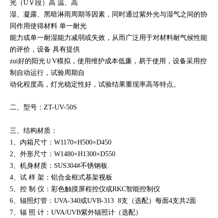
光（UＶ段）高 温、高
湿、凝露、黑暗淋雨周期等因素，同时通过紫外光与湿气之间的协
同作用使得材料 单一耐光
能力或单一耐湿能力减弱或失效，从而广泛用于对材料耐气候性能
的评价，设备 具有提供
z
ui好的阳光ＵV模拟，使用维护成本低廉，易于使用，设备采用控
制自动运行，试验周期自
动化程度高，灯光稳定性好，试验结果重现率高等特点。
二、型号：ZT-UV-50S
三、结构材质：
1、内箱尺寸：W1170×H500×D450
2、外形尺寸：W1480×H1300×D550
3、机身材质：SUS304#不锈钢板.
4、试 样 架：铝合金框式基架视板
5、控 制 仪：彩色触摸屏程控仪或RKC智能控制仪
6、辐照灯管：UVA-340或UVB-313 8支（选配）每面4支共2面
7、辐 照 计：UVA/UVB紫外辐照计（选配）