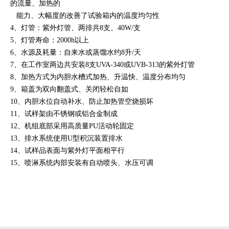
的流量、加热的
能力、大幅度的改善了试验箱内的温度均匀性
4、灯管：紫外灯管、两排共8支、40W/支
5、灯管寿命：2000h以上
6、水源及耗量：自来水或蒸馏水约8升/天
7、在工作室两边共安装8支UVA-340或UVB-313的紫外灯管
8、加热方式为内胆水槽式加热、升温快、温度分布均匀
9、箱盖为双向翻盖式、关闭轻松自如
10、内胆水位自动补水、防止加热管空烧损坏
11、试样架由不锈钢或铝合金制成
12、机组底部采用高质量PU活动轮固定
13、排水系统使用U型积沉装置排水
14、试样品表面与紫外灯平面相平行
15、喷淋系统内部安装有自动喷头、水压可调