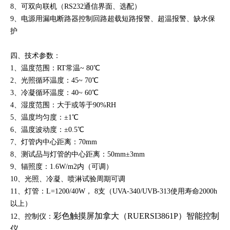
8、可双向联机（RS232通信界面、选配）
9、电源用漏电断路器控制回路超载短路报警、超温报警、缺水保
护
四、
技术参数：
1、温度范围：RT常温~ 80℃
2、光照循环温度：45~ 70℃
3、冷凝循环温度：40~ 60℃
4、湿度范围：大于或等于90%RH
5、温度均匀度：±1℃
6、温度波动度：±0.5℃
7、灯管内中心距离：70mm
8、测试品与灯管的中心距离：50mm±3mm
9、辐照度：1.6W/m2内（可调）
10、光照、冷凝、喷淋试验周期可调
11、灯管：L=1200/40W， 8支（UVA-340/UVB-313使用寿命2000h
以上）
彩色触摸屏加拿大（RUERSI3861P）智能控制
12、控制仪：
仪
。