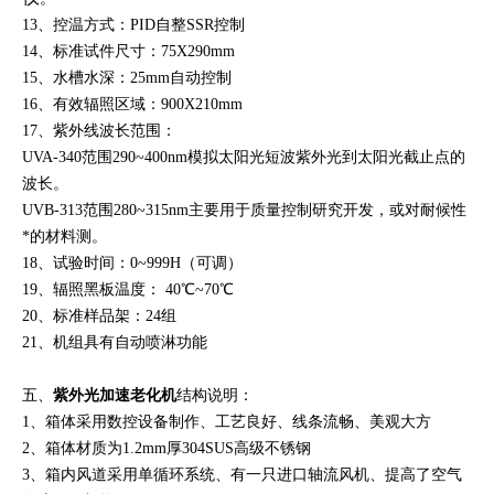
13、控温方式：PID自整SSR控制
14、标准试件尺寸：75X290mm
15、水槽水深：25mm自动控制
16、有效辐照区域：900X210mm
17、紫外线波长范围：
UVA-340范围290~400nm模拟太阳光短波紫外光到太阳光截止点的
波长。
UVB-313范围280~315nm主要用于质量控制研究开发，或对耐候性
*的材料测。
18、试验时间：0~999H（可调）
19、辐照黑板温度： 40℃~70℃
20、标准样品架：24组
21、机组具有自动喷淋功能
五、
紫外光加速老化机
结构说明：
1、箱体采用数控设备制作、工艺良好、线条流畅、美观大方
2、箱体材质为1.2mm厚304SUS高级不锈钢
3、箱内风道采用单循环系统、有一只进口轴流风机、提高了空气