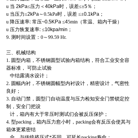
u 当
2kPa
≤
压力＜
40kPa
时，误差
≤±
5
％；
u 当压力
≤
2kPa
～0.5kPa时，误差
≤±
0.1kPa
；
u 降压速率
:
常压
~0.5KPa
≤
4
5min（常温、箱内干燥
）
u 压力恢复速率
:
≤
10kpa/min
；
9. 测时间设置：0～99.59 Hr.
三、机械结构
1. 圆型内箱，不锈钢圆型试验内箱结构，符合工业安全容
器标准， 可防止试验
中结露滴水设计；
2. 圆幅内衬，不锈钢圆幅型内衬设计，精密设计，气密性
良好；
3. 自动门禁，圆型门自动温度与压力检知安全门禁锁定控
制，安全门把设
计，箱内有大于常压时测试们会被反压保护；
4. 型packing，箱内压力愈小时，packing会有反压会使其与
箱体更紧密结
合，与传统挤压式*不同，可延长packing寿命；