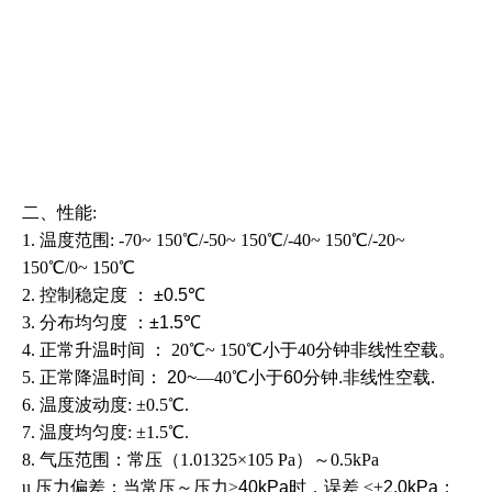
二、
性能:
1. 温度范围: -70~ 150℃/-50~ 150℃/-40~ 150℃/-20~
150℃/0~ 150℃
2. 控制稳定度
：
±0.5
℃
3. 分布均匀度
：
±1.5
℃
4. 正常升温时间
： 20℃~ 150℃小于40分钟非线性空载。
5. 正常降温时间：
20~
—40℃小于
60
分钟
.
非线性空载
.
6. 温度波动度: ±0.5℃.
7. 温度均匀度: ±1.5℃.
8. 气压范围：常压（1.01325×105 Pa）～0.5kPa
u 压力偏差：当常压～压力
≥
40kPa
时，误差
≤±
2.0kPa
；