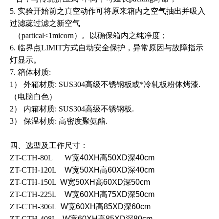
5. 实验开始前之真空动作可将原来箱内之空气抽出并吸入
过滤蕊过滤之新空气
（partical<1micorn）。以确保箱内之纯净度；
6. 临界点LIMIT方式自动安全保护，异常原因与故障指示
灯显示。
7. 箱体材质:
1） 外箱材质: SUS304高级不锈钢板或*冷轧板粉体烤漆.
（电脑白色）
2） 内箱材质: SUS304高级不锈钢板.
3） 保温材质: 高密度聚氨酯.
四、选型及工作尺寸：
ZT-CTH-80L
W宽
40XH
高
50XD
深
40cm
ZT-CTH-120L
W
宽
50XH
高
60XD
深
40cm
ZT-CTH-150L
W
宽
50XH
高
60XD
深
50cm
ZT-CTH-225L
W
宽
60XH
高
75XD
深
50cm
ZT-CTH-306L
W
宽
60XH
高
85XD
深
60cm
ZT-CTH-408L
W
宽
60XH
高
85XD
深
80cm