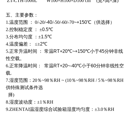
ZT-CTH-1000L
W100
×
H100
×
D100
cm (
宽×高×深)
五、
主要参数：
1.
温度范围 ：
0/-20/
-40
/-50/-60/-70
~+150
℃（供选择）
2.
控制稳定度 ：
±
0.5
℃
3.
分布均匀度 ：
±
1.5
℃
4.
温度偏差：
≤±
2
℃
5.
正常升温时间 ：
常温
RT
+20
℃
~+150
℃
小于45
分钟非线
性空
载。
6.
正常降温时间：
常温
RT
+20~-40
℃
小于60
分钟非线性空
载
.
7.湿度范围：
20
％
~98
％
RH
~
(1
0
％
~98
％
RH
/ 5％
~98
％
RH
供特殊测试条件选
择)
8.湿度波动度：±
1
％
RH
9.ZHENTAI温湿度综合
试验箱
湿度均匀度：±
3.0
％
RH