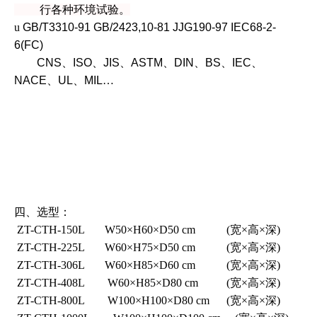
行各
种环境试验
。
u
GB/T3310-91 GB/2423,10-81 JJG190-97 IEC68-2-
6(FC)
CNS
、
ISO
、
JIS
、
ASTM
、
DIN
、
BS
、
IEC
、
NACE
、
UL
、
MIL
…
四、
选型：
ZT-CTH-150L
W50
×
H60
×
D50
cm (
宽×高×深)
ZT-CTH-225L
W60
×
H75
×
D50
cm (
宽×高×深)
ZT-CTH-306L
W60
×
H85
×
D60
cm (
宽×高×深)
Z
T-CTH-408L
W60
×
H85
×
D80
cm (
宽×高×深)
ZT-CTH-800L
W100
×
H100
×
D80
cm (
宽×高×深)