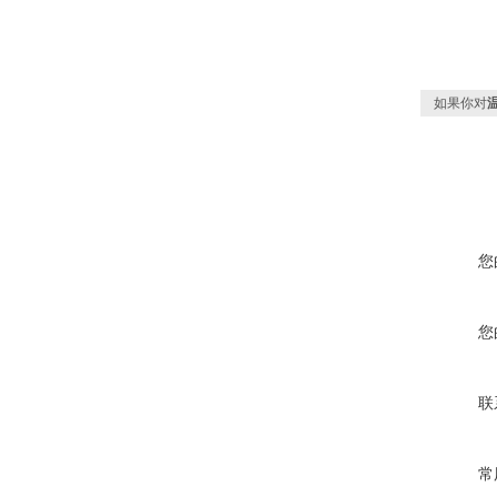
如果你对
您
您
联
常