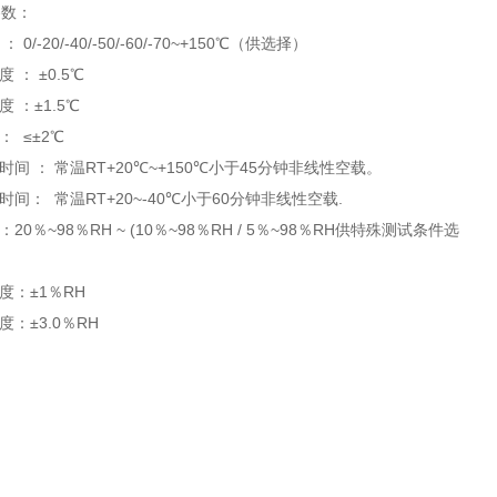
参数：
 ：
0/-20/
-40
/-50/-60/-70
~+150
℃（供选择）
度 ：
±
0.5
℃
度 ：
±
1.5
℃
差：
≤±
2
℃
时间 ：
常温
RT
+20
℃
~+150
℃
小于45
分钟非线性空
载。
温时间：
常温
RT
+20~-40
℃
小于60
分钟非线性空载
.
：
20
％
~98
％
RH
~
(
1
0
％
~98
％
RH
/ 5
％
~98
％
RH
供特殊测试条件选
动度：±
1
％
RH
匀度：±
3.0
％
RH