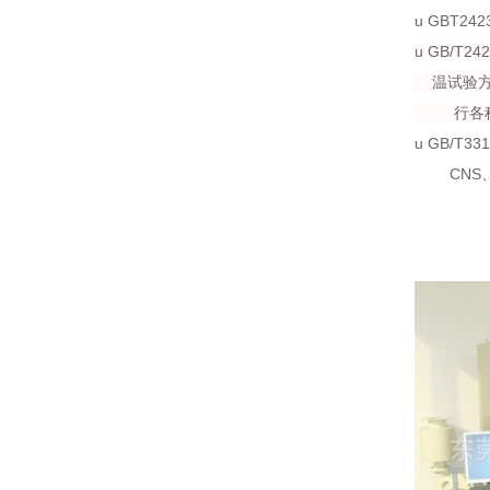
u
GBT2423
u
GB/T242
温
试
验
行各
u
GB/T331
CNS