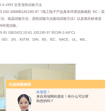
.4-1993
交变湿热试验方法
3.102-2008
和
JJG190-97
《电工电子产品基本环境试验规程
KC
：高
方法、低温试验方法、湿热试验方法振动试验方法》以及相关标准进
种环境
试验
。
0-91 GB/2423,10-81 JJG190-97 IEC68-2-6(FC)
、
ISO
、
JIS
、
ASTM
、
DIN
、
BS
、
IEC
、
NACE
、
UL
、
MIL
…
欢迎您！
来自局域网的朋友！有什么可以帮
助您的吗？