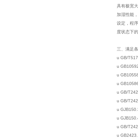
具有极宽大
加湿性能
设定，程
度状
态下
三、满足
u
GB/T517
u
GB10592
u
GB1055
u
GB1058
u
GB/T242
u
GB/T242
u
GJB150.
u
GJB150.
u
GB/T242
u
GB2423