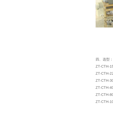
四、选型
ZT-CTH-1
ZT-CTH-2
ZT-CTH-3
Z
T-CTH-4
ZT-CTH-8
ZT-CTH-1