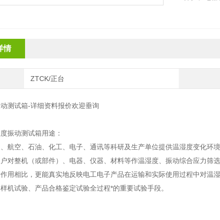
详情
ZTCK/正台
动测试箱-详细资料报价欢迎垂询
湿度振动测试箱用途：
天、航空、石油、化工、电子、通讯等科研及生产单位提供温
湿度变化环
用户对
整机（或部件）、电器、仪器、材料等作温湿度、振动综合应力筛
素作用相比，更能真实地反映电工电子产
品在运输和实际使用过程中对温
、样机试验、产品合格鉴定试验全过程*的重要试验手段。
：